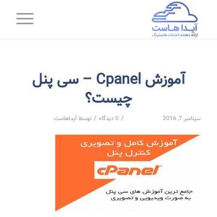
آموزش Cpanel – سی پنل
چیست؟
/
/
سپتامبر 7, 2016
0 دیدگاه
توسط
آیداهاست