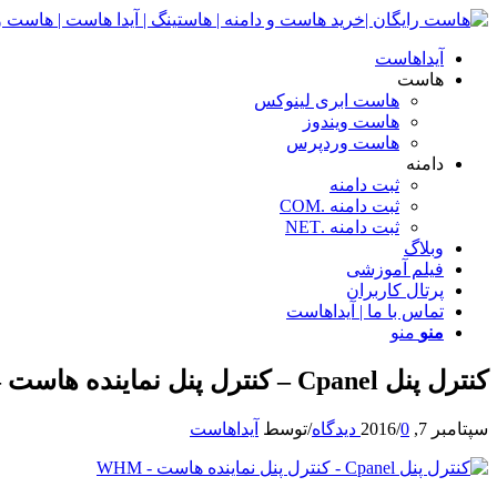
آیداهاست
هاست
هاست ابری لینوکس
هاست ویندوز
هاست وردپرس
دامنه
ثبت دامنه
ثبت دامنه .COM
ثبت دامنه .NET
وبلاگ
فیلم آموزشی
پرتال کاربران
تماس با ما | آیداهاست
منو
منو
کنترل پنل Cpanel – کنترل پنل نماینده هاست – WHM
سپتامبر 7, 2016
0 دیدگاه
/
/
توسط
آیداهاست