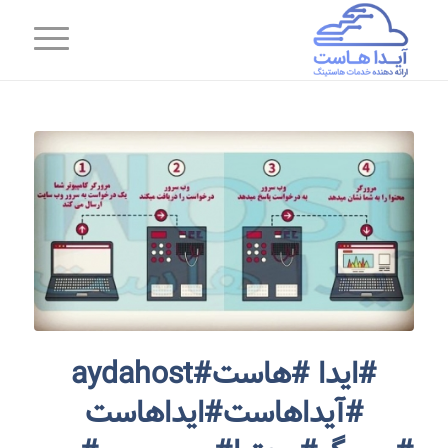
#ایدا #هاست#aydahost
#آیداهاست#ایداهاست