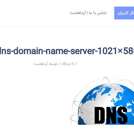
ال کاربران
تماس با ما | آیداهاست
dns-domain-name-server-1021×58
/
/
0 دیدگاه
توسط
آیداهاست