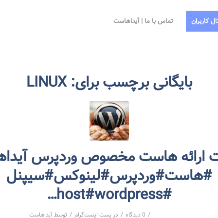
ال کاربران
تماس با ما | آیداهاست
بایگانی برچسب برای:
LINUX
 ارائه هاست مخصوص وردپرس آیدا
#هاست#وردپرس#لینوکس#سیپنل
#host#wordpress…
/
/
/
0 دیدگاه
در
پست اینستاگرام
توسط
آیداهاست