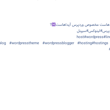
ه هاست مخصوص وردپرس آیداهاست
?
پرس#لینوکس#سیپنل
sblog #wordpresstheme #wordpressblogger #hosting#hostings