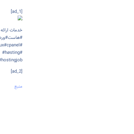
[ad_1]
خدمات ارائ
#هاست#ورد
#host#wordpress#linux#cpanel
 #høsting
#hostingjob
[ad_2]
منبع