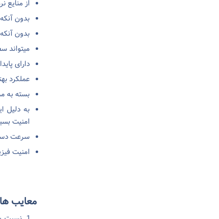
از منایع ن
بدون آنکه 
بدون آنکه
میتواند سط
دارای پاید
عملکرد به
بسته به م
به دلیل ا
امنیت بسی
سرعت دستر
امنیت فیزی
معایب ها
نسبت به