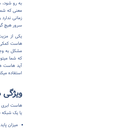
به رو شود، م
معنی که شما 
زمانی ندارد 
سرور هیچ گون
یکی از مزی
هاست کمکی و
مشکل به وجو
که شما میتو
آید هاست ها
استفاده میک
ویژگی 
هاست ابری ر
یا یک شبکه ب
میزان پای