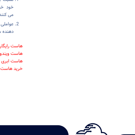
خود خود
می کنند
عواملی 
دهنده س
هاست رایگان
هاست ویندوز
هاست ابری 
خرید هاست و