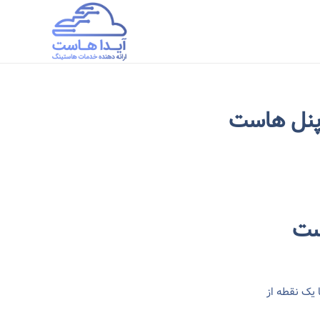
پنل هاست
ست
 یک نقطه از