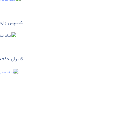
4.سپس وارد قسمت domains شده و برروی نام ساب دامین کلیک میکنیم.
5.برای حذف ساب دامین برروی دکمه delete کلیک نمایید.