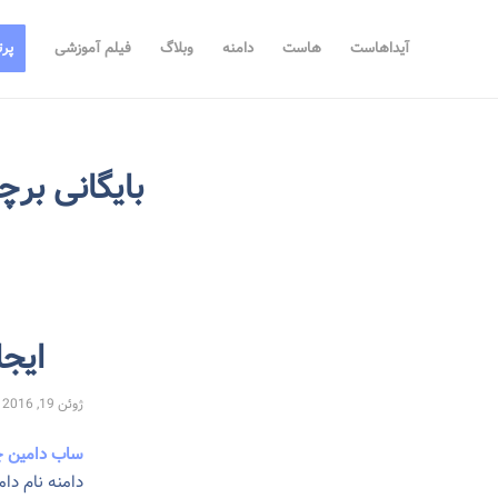
آیداهاست
هاست
دامنه
وبلاگ
فیلم آموزشی
پرت
بایگانی بر
ایج
ژوئن 19, 2016
ساب دامین 
دامنه نام دا