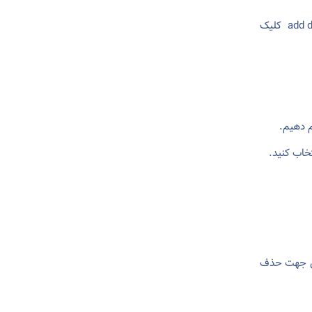
و سپس تیک گزینه های create web site وenable dns و در آخر روی گزینه add domain کلیک
م دهیم.
پس جهت حذف