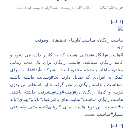
فوریه 25, 2017
/
/
/
0 دیدگاه
در
پست اینستاگرام
توسط
آیداهاست
[ad_1]
هاست رایگان، مناسب کارهای تحقیقاتی وموقت
?♓
#هاست#رایگان#فضایی هست که به کاربر داده می شود و
کاملا رایگان میباشد. هاست رایگان برای یک مدت زمانی
محدود ماهانه با#حجم محدود است . شرکت#آیدا#هاست برای
کمک به افرادی که تمایل دارند یک#وبسایت داشته باشند
،#هاست و#دامنه رایگان در نظر گرفته تا این اشخاص نیز بدون
هزینه و کاملا رایگان در#زمینه#وب#پیشرفت داشته باشند.
هاست رایگان مناسب#سایت های با#ترافیک#بالا و#پهنای#باند
بالا نیست. این نوع هاست برای کارهای#تحقیقاتی و#موقتی
بسیار#مناسب است.
[ad_2]