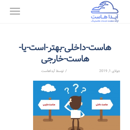
هاست-داخلی-بهتر-است-یا-
هاست-خارجی
/
جولای 1, 2019
توسط
آیداهاست