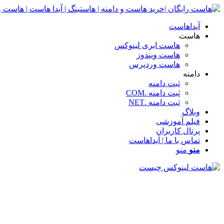
آیداهاست
هاست
هاست ابری لینوکس
هاست ویندوز
هاست وردپرس
دامنه
ثبت دامنه
ثبت دامنه .COM
ثبت دامنه .NET
وبلاگ
فیلم آموزشی
پرتال کاربران
تماس با ما | آیداهاست
منو
منو