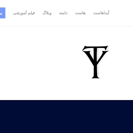
آیداهاست
هاست
دامنه
وبلاگ
فیلم آموزشی
پر
.