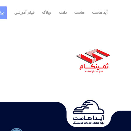
آیداهاست
هاست
دامنه
وبلاگ
فیلم آموزشی
پرت
.