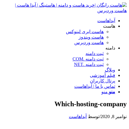
آیداهاست
هاست
هاست ابری لینوکس
هاست ویندوز
هاست وردپرس
دامنه
ثبت دامنه
ثبت دامنه .COM
ثبت دامنه .NET
وبلاگ
فیلم آموزشی
پرتال کاربران
تماس با ما | آیداهاست
منو
منو
Which-hosting-company
نوامبر 8, 2020
/
توسط
آیداهاست